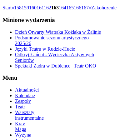
Start
«
158
159
160
161
162
163
164
165
166
167
»
Zakończenie
Minione
wydarzenia
Dzień Otwarty Wiatraka Koźlaka w Żalinie
Podsumowanie sezonu artystycznego
2025/26
Języki Teatru w Rudzie-Hucie
Odkryj Łańcut - Wycieczka Aktywnych
Seniorów
Spektakl Zadra w Dubience | Teatr OKO
Menu
Aktualności
Kalendarz
Zespoły
Teatr
Warsztaty
instrumentalne
Krav
Maga
Wyżyna