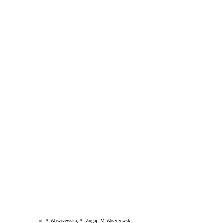
fot: A.Woszczewska, A. Żugaj, M.Woszczewski