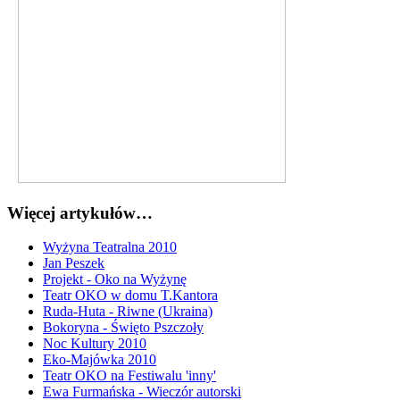
Więcej artykułów…
Wyżyna Teatralna 2010
Jan Peszek
Projekt - Oko na Wyżynę
Teatr OKO w domu T.Kantora
Ruda-Huta - Riwne (Ukraina)
Bokoryna - Święto Pszczoły
Noc Kultury 2010
Eko-Majówka 2010
Teatr OKO na Festiwalu 'inny'
Ewa Furmańska - Wieczór autorski