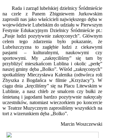
Rada i zarząd lubelskiej dzielnicy Śródmieście
na czele z Panem Zbigniewem Jurkowskim
zaprosili nas jako właścicieli największego dęba w
województwie Lubelskim do udziału w Pierwszym
Festynie Edukacyjnym Dzielnicy Śródmieście pt.:
„Pasje ludzi pozytywnie zakręconych”. Głównym
celem tego zdarzenia było pokazanie, że
Lubelszczyzna to zagłębie ludzi z ciekawymi
pasjami – kulturalnymi, naukowymi czy
sportowymi. My „zakręciliśmy” się tam by
przybliżyć mieszkańcom Lublina i okolic „perłę”
naszej gminy dęba „Bolko”. Wśród „zakręconych”
spotkaliśmy Mieczysława Kalenika (odtwórca roli
Zbyszka z Bogdańca w filmie „Krzyżacy”). W
ciągu dnia „kręciliśmy” się na Placu Litewskim w
Lublinie, a nasz chleb ze smalcem czy bułki ze
śmietaną i jagodami bardzo pozytywnie nakręcały
uczestników, natomiast wieczorkiem po koncercie
w Teatrze Muzycznym zaprosiliśmy wszystkich na
tort z wizerunkiem dęba „Bolko”.
Marcin Woszczewski