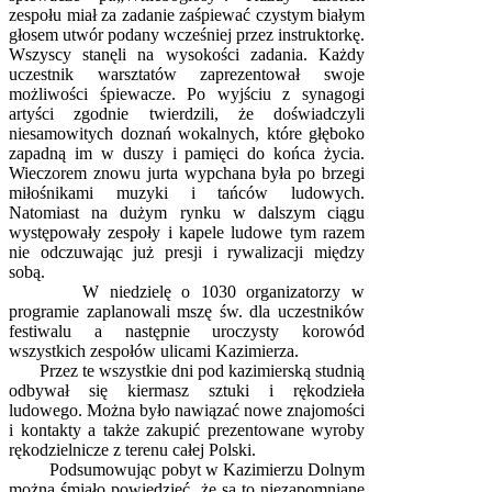
zespołu miał za zadanie zaśpiewać czystym białym
głosem utwór podany wcześniej przez instruktorkę.
Wszyscy stanęli na wysokości zadania. Każdy
uczestnik warsztatów zaprezentował swoje
możliwości śpiewacze. Po wyjściu z synagogi
artyści zgodnie twierdzili, że doświadczyli
niesamowitych doznań wokalnych, które głęboko
zapadną im w duszy i pamięci do końca życia.
Wieczorem znowu jurta wypchana była po brzegi
miłośnikami muzyki i tańców ludowych.
Natomiast na dużym rynku w dalszym ciągu
występowały zespoły i kapele ludowe tym razem
nie odczuwając już presji i rywalizacji między
sobą.
W niedzielę o 1030 organizatorzy w
programie zaplanowali mszę św. dla uczestników
festiwalu a następnie uroczysty korowód
wszystkich zespołów ulicami Kazimierza.
Przez te wszystkie dni pod kazimierską studnią
odbywał się kiermasz sztuki i rękodzieła
ludowego. Można było nawiązać nowe znajomości
i kontakty a także zakupić prezentowane wyroby
rękodzielnicze z terenu całej Polski.
Podsumowując pobyt w Kazimierzu Dolnym
można śmiało powiedzieć, że są to niezapomniane