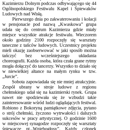
Kazimierzu Dolnym podczas odbywającego się 44
Ogólnopolskiego Festiwalu Kapel i Śpiewaków
Ludowych nad Wisłą.
Pierwszego dnia po zakwaterowaniu i kolacji
w pensjonacie pod nazwą „Kwaskowa” grupa
udała się do centrum Kazimierza gdzie miały
miejsce wszystkie atrakcje festiwalu. Wieczorem
około godziny 2100 rozpoczęły się warsztaty
taneczne z tańców ludowych. Uczestnicy projektu
mieli okazję zaobserwować w jaki sposób można
tańczyć bez wcześniejszego układania
choreografii. Każda osoba, która czuła grane rytmy
mogła dołączyć do tancerzy. Wszystko to działo się
w niewielkiej altance na małym rynku w tzw.
„Jurcie”.
Sobota zapowiadała się nie mniej atrakcyjnie.
Zespół ubrany w stroje ludowe z regionu
chełmskiego udał się na kazimierski rynek. Grupa
nawet nie spodziewała się że wzbudzi takie
zainteresowanie wśród ludzi oglądających festiwal.
Robiono z Bokoryną pamiątkowe zdjęcia, pytano
o strój chełmski, życzono wytrwałości i dalszych
sukcesów w pracy artystycznej. O godzinie 1600
w miejscowej synagodze rozpoczęły się warsztaty
śpiewacze pt.„Wniebogłosy”. Każdy członek