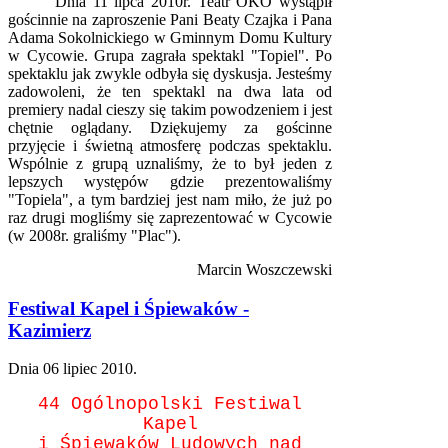
Dnia 11 lipca 2010r. Teatr OKO wystąpił
gościnnie na zaproszenie Pani Beaty Czajka i Pana
Adama Sokolnickiego w Gminnym Domu Kultury
w Cycowie. Grupa zagrała spektakl "Topiel". Po
spektaklu jak zwykle odbyła się dyskusja. Jesteśmy
zadowoleni, że ten spektakl na dwa lata od
premiery nadal cieszy się takim powodzeniem i jest
chętnie oglądany. Dziękujemy za gościnne
przyjęcie i świetną atmosferę podczas spektaklu.
Wspólnie z grupą uznaliśmy, że to był jeden z
lepszych występów gdzie prezentowaliśmy
"Topiela", a tym bardziej jest nam miło, że już po
raz drugi mogliśmy się zaprezentować w Cycowie
(w 2008r. graliśmy "Plac").
Marcin Woszczewski
Festiwal Kapel i Śpiewaków -
Kazimierz
Dnia
06 lipiec 2010
.
44 Ogólnopolski Festiwal
Kapel
i Śpiewaków Ludowych nad