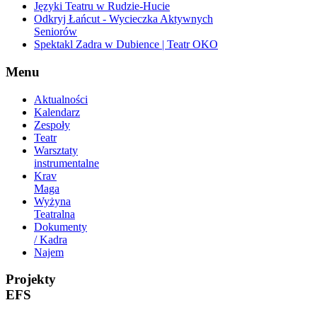
Języki Teatru w Rudzie-Hucie
Odkryj Łańcut - Wycieczka Aktywnych
Seniorów
Spektakl Zadra w Dubience | Teatr OKO
Menu
Aktualności
Kalendarz
Zespoły
Teatr
Warsztaty
instrumentalne
Krav
Maga
Wyżyna
Teatralna
Dokumenty
/ Kadra
Najem
Projekty
EFS