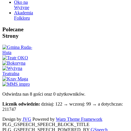
Oko na
Wyżynę
Akademia
Folkloru
Polecane
Strony
Odwiedza nas 8 gości oraz 0 użytkowników.
Licznik odwiedzin:
dzisiaj: 122 → wczoraj: 99 → a dotychczas:
211747
Design by
JVG
Powered by
Warp Theme Framework
PLG_GSPEECH_SPEECH_BLOCK_TITLE
PLG_GSPEECH_SPEECH_POWERED_BY
GSpeech