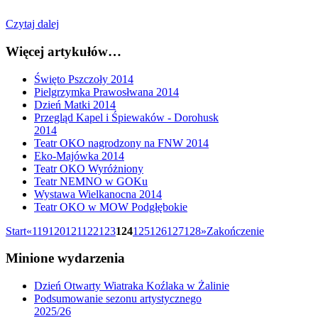
Czytaj dalej
Więcej artykułów…
Święto Pszczoły 2014
Pielgrzymka Prawosłwana 2014
Dzień Matki 2014
Przegląd Kapel i Śpiewaków - Dorohusk
2014
Teatr OKO nagrodzony na FNW 2014
Eko-Majówka 2014
Teatr OKO Wyróżniony
Teatr NEMNO w GOKu
Wystawa Wielkanocna 2014
Teatr OKO w MOW Podgłębokie
Start
«
119
120
121
122
123
124
125
126
127
128
»
Zakończenie
Minione
wydarzenia
Dzień Otwarty Wiatraka Koźlaka w Żalinie
Podsumowanie sezonu artystycznego
2025/26