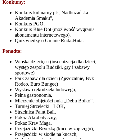
Konkursy:
Konkurs kulinarny pt: „Nadbużańska
Akademia Smaku”,
Konkurs PGO,
Konkurs Blue Dot (możliwość wygrania
abonamentu internetowego),
Quiz wiedzy o Gminie Ruda-Huta.
Ponadto:
Wioska dziecięca (inscenizacja dla dzieci,
występ zespołu Rudziki, gry i zabawy
sportowe)
Park zabaw dla dzieci (Zjeżdżalnie, Byk
Rodeo, Euro Bungee)
Wystawa rękodzieła ludowego,
Pełna gastronomia,
Mierzenie objętości pnia „Dębu Bolko”,
Turniej Strzelecki - LOK,
Strzelnica Paint Ball,
Pokaz Akrobatyczny,
Pokaz Krav Maga,
Przejażdżki Bryczką (kuce w zaprzęgu),
Przejażdżki w siodle na kucach,