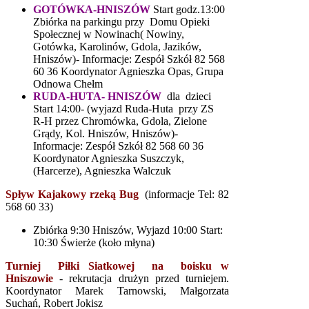
GOTÓWKA-HNISZÓW
Start godz.13:00
Zbiórka na parkingu przy Domu Opieki
Społecznej w Nowinach( Nowiny,
Gotówka, Karolinów, Gdola, Jazików,
Hniszów)- Informacje: Zespół Szkół 82 568
60 36 Koordynator Agnieszka Opas, Grupa
Odnowa Chełm
RUDA-HUTA- HNISZÓW
dla dzieci
Start 14:00- (wyjazd Ruda-Huta przy ZS
R-H przez Chromówka, Gdola, Zielone
Grądy, Kol. Hniszów, Hniszów)-
Informacje: Zespół Szkół 82 568 60 36
Koordynator Agnieszka Suszczyk,
(Harcerze), Agnieszka Walczuk
Spływ Kajakowy rzeką Bug
(informacje Tel: 82
568 60 33)
Zbiórka 9:30 Hniszów, Wyjazd 10:00 Start:
10:30 Świerże (koło młyna)
Turniej Piłki Siatkowej na boisku w
Hniszowie
- rekrutacja drużyn przed turniejem.
Koordynator Marek Tarnowski, Małgorzata
Suchań, Robert Jokisz