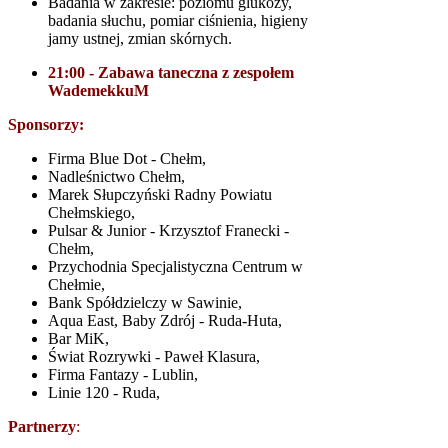
Badania w zakresie: poziomu glukozy,
badania słuchu, pomiar ciśnienia, higieny
jamy ustnej, zmian skórnych.
21:00 - Zabawa taneczna z zespołem
WademekkuM
Sponsorzy:
Firma Blue Dot - Chełm,
Nadleśnictwo Chełm,
Marek Słupczyński Radny Powiatu
Chełmskiego,
Pulsar & Junior - Krzysztof Franecki -
Chełm,
Przychodnia Specjalistyczna Centrum w
Chełmie,
Bank Spółdzielczy w Sawinie,
Aqua East, Baby Zdrój - Ruda-Huta,
Bar MiK,
Świat Rozrywki - Paweł Klasura,
Firma Fantazy - Lublin,
Linie 120 - Ruda,
Partnerzy
: