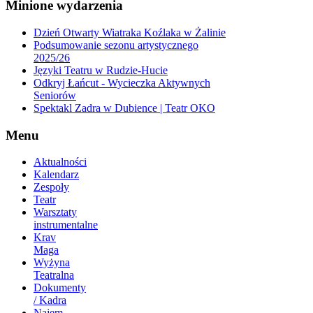
Minione
wydarzenia
Dzień Otwarty Wiatraka Koźlaka w Żalinie
Podsumowanie sezonu artystycznego
2025/26
Języki Teatru w Rudzie-Hucie
Odkryj Łańcut - Wycieczka Aktywnych
Seniorów
Spektakl Zadra w Dubience | Teatr OKO
Menu
Aktualności
Kalendarz
Zespoły
Teatr
Warsztaty
instrumentalne
Krav
Maga
Wyżyna
Teatralna
Dokumenty
/ Kadra
Najem